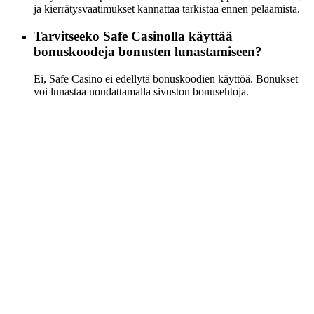
ja kierrätysvaatimukset kannattaa tarkistaa ennen pelaamista.
Tarvitseeko Safe Casinolla käyttää
bonuskoodeja bonusten lunastamiseen?
Ei, Safe Casino ei edellytä bonuskoodien käyttöä. Bonukset
voi lunastaa noudattamalla sivuston bonusehtoja.