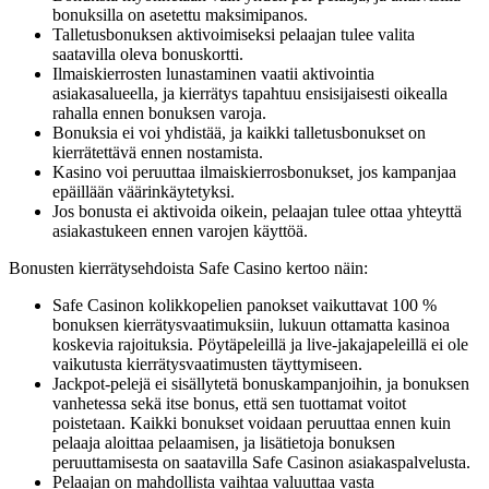
bonuksilla on asetettu maksimipanos.
Talletusbonuksen aktivoimiseksi pelaajan tulee valita
saatavilla oleva bonuskortti.
Ilmaiskierrosten lunastaminen vaatii aktivointia
asiakasalueella, ja kierrätys tapahtuu ensisijaisesti oikealla
rahalla ennen bonuksen varoja.
Bonuksia ei voi yhdistää, ja kaikki talletusbonukset on
kierrätettävä ennen nostamista.
Kasino voi peruuttaa ilmaiskierrosbonukset, jos kampanjaa
epäillään väärinkäytetyksi.
Jos bonusta ei aktivoida oikein, pelaajan tulee ottaa yhteyttä
asiakastukeen ennen varojen käyttöä.
Bonusten kierrätysehdoista Safe Casino kertoo näin:
Safe Casinon kolikkopelien panokset vaikuttavat 100 %
bonuksen kierrätysvaatimuksiin, lukuun ottamatta kasinoa
koskevia rajoituksia. Pöytäpeleillä ja live-jakajapeleillä ei ole
vaikutusta kierrätysvaatimusten täyttymiseen.
Jackpot-pelejä ei sisällytetä bonuskampanjoihin, ja bonuksen
vanhetessa sekä itse bonus, että sen tuottamat voitot
poistetaan. Kaikki bonukset voidaan peruuttaa ennen kuin
pelaaja aloittaa pelaamisen, ja lisätietoja bonuksen
peruuttamisesta on saatavilla Safe Casinon asiakaspalvelusta.
Pelaajan on mahdollista vaihtaa valuuttaa vasta