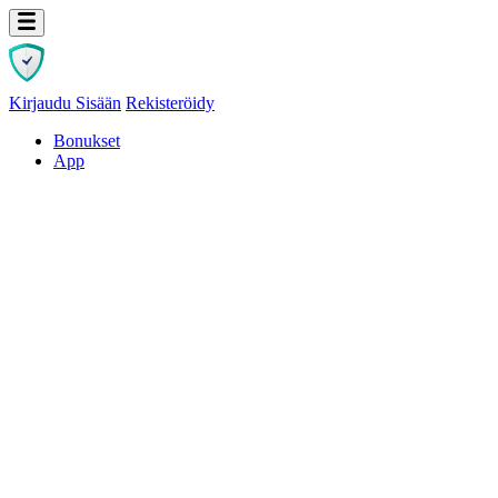
Kirjaudu Sisään
Rekisteröidy
Bonukset
App