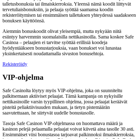
talletusbonuksia tai ilmaiskierroksia. Yleensä nämä koodit liittyvät
tervetuliaisbonuksiin, ja pelaaja syöttää saamansa koodin
rekisteröitymisen tai ensimmäisen talletuksen yhteydessä saadakseen
bonuksen käyttöönsä.
Aiemmin bonuskoodit olivat yleisempiä, mutta nykyään niitä
esiintyy harvemmin suomalaisilla nettikasinoilla. Sama koskee Safe
Casinoa – pelaajien ei tarvitse syöttää erillisiä koodeja
hyödyntääkseen bonustarjouksia, vaan bonukset voi lunastaa
yksinkertaisesti noudattamalla sivuston bonusehtoja.
Rekisteröidy
VIP-ohjelma
Safe Casinolta löytyy myös VIP-ohjelma, joka on suunniteltu
palkitsemaan aktiiviset pelaajat. Tämä kampanja on nykyisille
nettikasinoille varsin tyypillinen ohjelma, jossa pelaajat keräävät
pisteitä peliaktiivisuuden mukaan, ja tietyn pistemäärän
saavutettuaan, he siirtyvät uudelle bonustasolle.
Tasoja Safe Casinon VIP-ohjelmassa on huomattava määrä ja
kasinon pelejä pelaamalla pelaajat voivat kiivetä aina tasolle 30 asti.
Ensimmäiset viisi bonustasoa tarjoavat palkinnoksi ilmaiskierroksia,