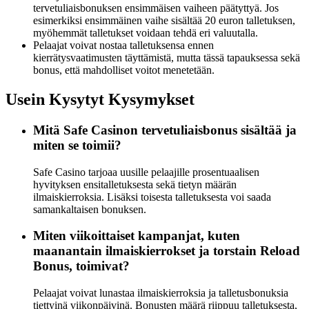
tervetuliaisbonuksen ensimmäisen vaiheen päätyttyä. Jos
esimerkiksi ensimmäinen vaihe sisältää 20 euron talletuksen,
myöhemmät talletukset voidaan tehdä eri valuutalla.
Pelaajat voivat nostaa talletuksensa ennen
kierrätysvaatimusten täyttämistä, mutta tässä tapauksessa sekä
bonus, että mahdolliset voitot menetetään.
Usein Kysytyt Kysymykset
Mitä Safe Casinon tervetuliaisbonus sisältää ja
miten se toimii?
Safe Casino tarjoaa uusille pelaajille prosentuaalisen
hyvityksen ensitalletuksesta sekä tietyn määrän
ilmaiskierroksia. Lisäksi toisesta talletuksesta voi saada
samankaltaisen bonuksen.
Miten viikoittaiset kampanjat, kuten
maanantain ilmaiskierrokset ja torstain Reload
Bonus, toimivat?
Pelaajat voivat lunastaa ilmaiskierroksia ja talletusbonuksia
tiettyinä viikonpäivinä. Bonusten määrä riippuu talletuksesta,