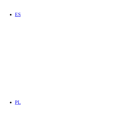
ES
PL